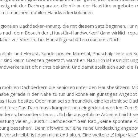
stig mit der Dachreparatur, die mir an der Haustüre angeboten wu
en mit manchen mobilen Handwerkerkolonnen.
egionalen Dachdecker-Innung, die mit diesem Satz beginnen. Für n
as nach dem Besuch der „Haustür-Handwerker“ dann wirklich repar
er zur Vorsicht bei Haustürgeschäften rund ums Dach.
hjahr und Herbst, Sonderposten Material, Pauschalpreise bei So
ind kaum Grenzen gesetzt“, warnt er. Natürlich ist es nicht unge
dwerkers ist oft nichts bekannt. Und damit stellt sich auch die Fr
 mobilen Dachdeckern die Senioren unter den Hausbesitzern. Mit i
abe gerade in der Nähe zu tun und könne ein günstiges Angebot
s Haus besitzt. Oder man sei so freundlich, eine kostenlose Da
ld fest: Das Dach muss komplett neu eingedeckt werden. Zum Son
onderes: besonders teuer. Und die ausgeführte Arbeit ist nicht s
istung vieler „Haustür-Dachdecker“. Sein Rat: „Keine spontane A
hreibung bestehen“. Denn oft wird nur eine reine Umdeckung ange
orschreibt, ist dann nicht enthalten. Eine weitere „Stolperfalle“