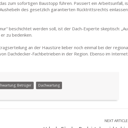
as zum sofortigen Baustopp führen. Passiert ein Arbeitsunfall, is
n Aushebeln des gesetzlich garantierten Rücktrittsrechts einlasse
ur“ beschichtet werden soll, ist der Dach-Experte skeptisch: „Au
t er zu bedenken.
uftragserteilung an der Haustüre lieber noch einmal bei der regi
n von Dachdecker-Fachbetrieben in der Region. Ebenso im Interne
hwartung; Betrüger
Dachwartung
NEXT ARTICLE