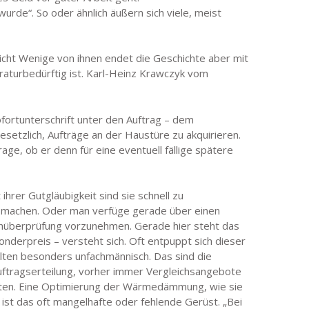
rde“. So oder ähnlich äußern sich viele, meist
icht Wenige von ihnen endet die Geschichte aber mit
aturbedürftig ist. Karl-Heinz Krawczyk vom
fortunterschrift unter den Auftrag – dem
setzlich, Aufträge an der Haustüre zu akquirieren.
age, ob er denn für eine eventuell fällige spätere
hrer Gutgläubigkeit sind sie schnell zu
 machen. Oder man verfüge gerade über einen
chüberprüfung vorzunehmen. Gerade hier steht das
derpreis – versteht sich. Oft entpuppt sich dieser
elten besonders unfachmännisch. Das sind die
uftragserteilung, vorher immer Vergleichsangebote
boten. Eine Optimierung der Wärmedämmung, wie sie
 ist das oft mangelhafte oder fehlende Gerüst. „Bei