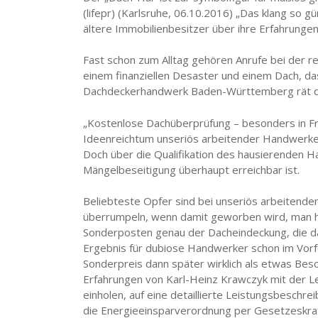
(lifepr) (Karlsruhe, 06.10.2016)
„Das klang so gün
ältere Immobilienbesitzer über ihre Erfahrung
Fast schon zum Alltag gehören Anrufe bei der r
einem finanziellen Desaster und einem Dach, d
Dachdeckerhandwerk Baden-Württemberg rät dah
„Kostenlose Dachüberprüfung – besonders in Frü
Ideenreichtum unseriös arbeitender Handwerker s
Doch über die Qualifikation des hausierenden Han
Mängelbeseitigung überhaupt erreichbar ist.
Beliebteste Opfer sind bei unseriös arbeitenden
überrumpeln, wenn damit geworben wird, man h
Sonderposten genau der Dacheindeckung, die da
Ergebnis für dubiose Handwerker schon im Vorfe
Sonderpreis dann später wirklich als etwas Bes
Erfahrungen von Karl-Heinz Krawczyk mit der Le
einholen, auf eine detaillierte Leistungsbesc
die Energieeinsparverordnung per Gesetzeskraft v