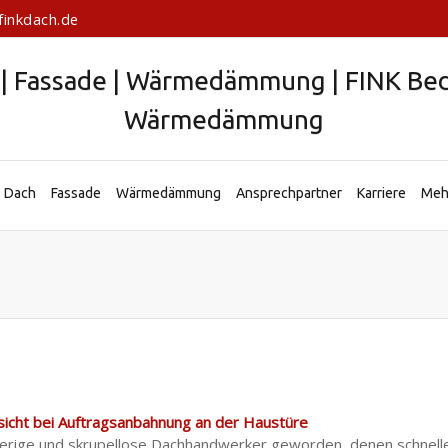
finkdach.de
Dach
Fassade
Wärmedämmung
Ansprechpartner
Karriere
Me
cht bei Auftragsanbahnung an der Haustüre
gierige und skrupellose Dachhandwerker geworden, denen schnelle