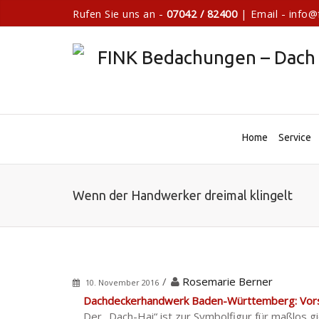
Rufen Sie uns an -
07042 / 82400
| Email - info@
Home
Service
Wenn der Handwerker dreimal klingelt
/
Rosemarie Berner
10. November 2016
Dachdeckerhandwerk Baden-Württemberg: Vorsi
Der „Dach-Hai“ ist zur Symbolfigur für maßlos 