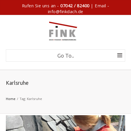
Rufen Sie uns an -
07042 / 82400
| Email -
info@finkdach.de
Go To..
Karlsruhe
Home
Tag: Karlsruhe