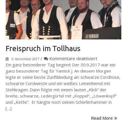
Freispruch im Tollhaus
für
/
Kommentare deaktiviert
9. November 2017
Freispruch
Ein ganz besonderer Tag beginnt Der 30.9.2017 war ein
im
ganz besonderer Tag für Yannick J. An diesem Morgen
Tollhaus
legte er seine beste Zunftkleidung an: schwarze Cordhose,
schwarze Cordweste und ein weißes Leinenhemd mit
Stehkragen. Dann folgte mit einem lauten „Klick“ der
breite, schwarze, Ledergürtel mit „Koppel“, „Löwenkopf“
und „Kette“. Er hängte noch seinen Schieferhammer in
[…]
Read More