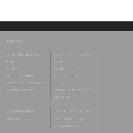
Sitemap:
Cookie-Richtlinie (EU)
Cookie-Richtlinie (EU)
Home
Dach
Service
Dachfenster
Kontaktformular
Blecharbeiten
Meldung Sturmschaden
Solar
Wartungsvertrag
Unsere Leistungen im
Überblick
Cookie-Richtlinie (EU)
Cookie-Richtlinie (EU)
Fassade
Wärmedämmung
Energieausweis