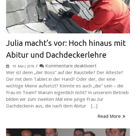
Julia macht’s vor: Hoch hinaus mit
Abitur und Dachdeckerlehre
für
/
Kommentare deaktiviert
19. März 2018
Julia
Wer ist denn „der Boss“ auf der Baustelle? Der Älteste?
macht’s
Der mit dem Tablet in der Hand? Oder der, der eine
vor:
wichtige Miene aufsetzt? Könnte es auch „die“ sein – die
Hoch
Frau im Team? Warum eigentlich nicht? In unserem Betrieb
hinaus
bilden wir zum zweiten Mal eine junge Frau zur
mit
Dachdeckerin aus, die nach dem Abitur […]
Abitur
Read More
und
Dachdeckerlehre